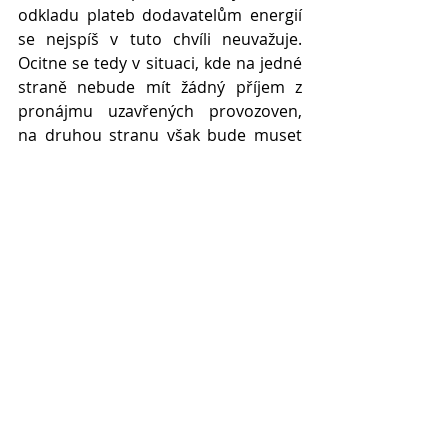
odkladu plateb dodavatelům energií 
se nejspíš v tuto chvíli neuvažuje. 
Ocitne se tedy v situaci, kde na jedné 
straně nebude mít žádný příjem z 
pronájmu uzavřených provozoven, 
na druhou stranu však bude muset 
hradit energie a služby na měsíční 
bázi. Nejenom, že jeho příjem klesne 
na nulu, ale dostane se dokonce do 
ztráty. Vymáhání záloh na energie a 
služby od nájemců tak bude další 
zátěží, se kterou se bude muset 
vypořádat.
Nesmím opomenout také vlastníky 
nemovitostí, jejichž nemovitosti jsou 
v bankovní zástavě a kteří příjmem z 
pronájmu těchto nemovitostí musí 
dále plnit své závazky vůči bankám a 