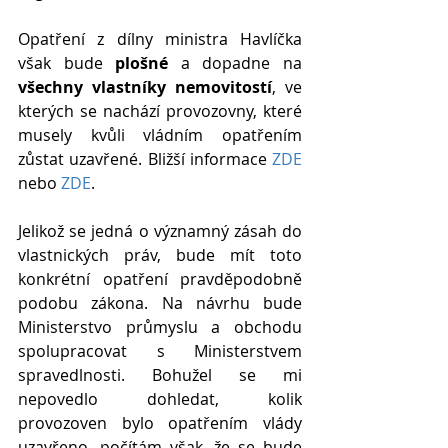
Opatření z dílny ministra Havlíčka 
však bude 
plošné
 a dopadne na 
všechny vlastníky nemovitostí
, ve 
kterých se nachází provozovny, které 
musely kvůli vládním opatřením 
zůstat uzavřené. Bližší informace 
ZDE
nebo 
ZDE
.
Jelikož se jedná o významný zásah do 
vlastnických práv, bude mít toto 
konkrétní opatření pravděpodobně 
podobu zákona. Na návrhu bude 
Ministerstvo průmyslu a obchodu 
spolupracovat s Ministerstvem 
spravedlnosti. Bohužel se mi 
nepovedlo dohledat, kolik 
provozoven bylo opatřením vlády 
uzavřeno, počítám však, že se bude 