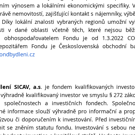
ním výnosem a lokálními ekonomickými specifiky. Vyt
právě nemovitostí, zajišťující kontakt s nájemníky, vý
Díky lokální znalosti vybraných regionů umožní vyh
tosti v dané oblasti včetně těch, které nejsou běž
a obhospodařovatelem Fondu je od 1.3.2022 CODY
 depozitářem Fondu je Československá obchodní ban
ondbydleni.cz
ení SICAV, a.s
. je fondem kvalifikovaných investo
výhradně kvalifikovaný investor ve smyslu § 272 záko
ch společnostech a investičních fondech. Společno
ené informace slouží výhradně pro informační a prop
ýzvou či doporučením k investování. Před investičn
t se zněním statutu fondu. Investování s sebou nese