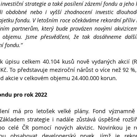
 investiční strategie a také posílení zázemí fondu a jeho l
li obdobné nebo i vyšší zhodnocení investic dlouhodo
tku fondu. V letošním roce očekáváme rekordní příliv no
čním partnerům, který bude provázen novými akvizicemi
objemu. Jsme přesvědčeni, že tak dosáhneme dalšího
í fondu.“
k úpisu celkem 40.104 kusů nově vydaných akcií (RI
č. To představuje meziroční nárůst o více než 92 %, 
nd akcie v celkovém objemu 24.400.000 korun.
ondu pro rok 2022
ení má pro letošek velké plány. Fond významně ro
i Základem strategie i nadále zůstává úspěšné rozšiřo
o celé ČR pomocí nových akvizic. Novinkou je roz
ou obsahovat developerský prvek, jímž je rekon