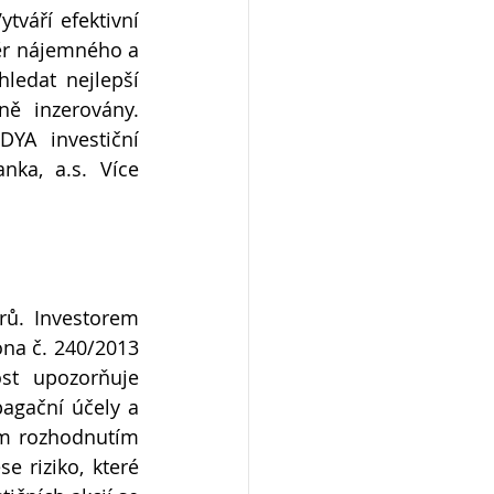
váří efektivní 
běr nájemného a 
ledat nejlepší 
ně inzerovány. 
A investiční 
ka, a.s. Více 
rů. Investorem 
na č. 240/2013 
st upozorňuje 
agační účely a 
ím rozhodnutím 
 riziko, které 