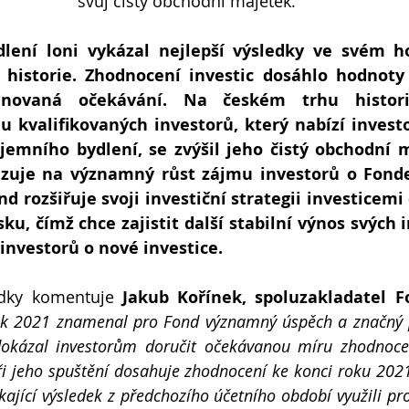
svůj čistý obchodní majetek.
lení loni vykázal nejlepší výsledky ve svém ho
 historie. Zhodnocení investic dosáhlo hodnoty 
ánovaná očekávání. Na českém trhu histori
u kvalifikovaných investorů, který nabízí investo
jemního bydlení, se zvýšil jeho čistý obchodní m
azuje na významný růst zájmu investorů o Fond
ond rozšiřuje svoji investiční strategii investicem
ku, čímž chce zajistit další stabilní výnos svých i
 investorů o nové investice.
dky komentuje 
Jakub Kořínek, spoluzakladatel F
k 2021 znamenal pro Fond významný úspěch a značný pos
kázal investorům doručit očekávanou míru zhodnocení.
ři jeho spuštění dosahuje zhodnocení ke konci roku 202
ající výsledek z předchozího účetního období využili pro