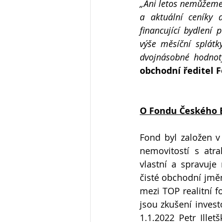
„Ani letos nemůžeme
a aktuální ceníky d
financující bydlení
výše měsíční splátk
dvojnásobné hodnot
obchodní ředitel 
O Fondu Českého B
Fond byl založen v 
nemovitostí s atr
vlastní a spravuje
čisté obchodní jměn
mezi TOP realitní f
jsou zkušení inves
1.1.2022 Petr Ille