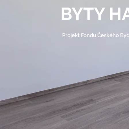
BYTY H
Projekt Fondu Českého Byd