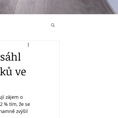
osáhl
ků ve
jí zájem o 
2 % tím, že se 
znamně zvýšil 