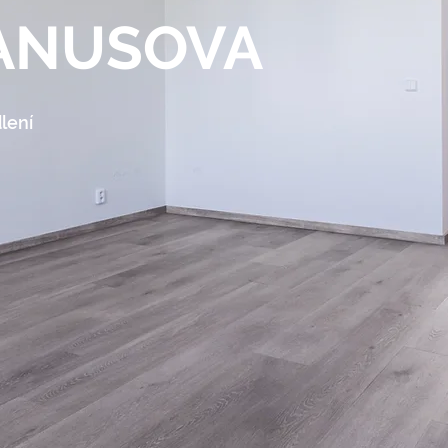
ANUSOVA
lení