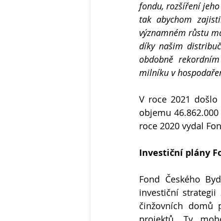
fondu, rozšíření jeho
tak abychom zajisti
významném růstu maje
díky našim distribu
obdobně rekordním 
milníku v hospodařen
V roce 2021 došlo 
objemu 46.862.000 K
roce 2020 vydal Fo
Investiční plány F
Fond Českého Bydl
investiční strategi
činžovních domů p
projektů. Ty moh