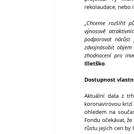
rekolaudace, nebo i
„Chceme rozšířit p
výnosově atraktivní
podporovat nárůst 
zdvojnásobit objem 
zhodnocení pro inve
Illetško
.
Dostupnost vlastn
Aktuální data z tr
koronavirovou krizí
ohledem na současn
Fondu očekávat, že 