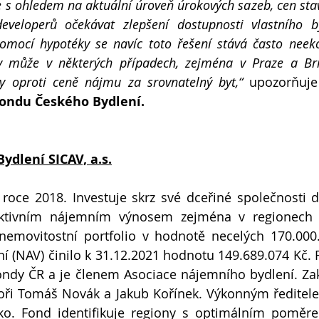
 s ohledem na aktuální úroveň úrokových sazeb, cen sta
eveloperů očekávat zlepšení dostupnosti vlastního byd
 pomocí hypotéky se navíc toto řešení stává často neek
y může v některých případech, zejména v Praze a Brn
y oproti ceně nájmu za srovnatelný byt,“
 upozorňuje
Fondu Českého Bydlení.
ydlení SICAV, a.s.
roce 2018. Investuje skrz své dceřiné společnosti d
aktivním nájemním výnosem zejména v regionech 
 nemovitostní portfolio v hodnotě necelých 170.000
í (NAV) činilo k 31.12.2021 hodnotu 149.689.074 Kč. F
ondy ČR a je členem Asociace nájemního bydlení. Zak
toři Tomáš Novák a Jakub Kořínek. Výkonným ředitel
tško. Fond identifikuje regiony s optimálním poměr