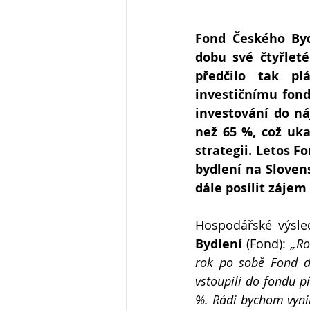
Fond Českého Byd
dobu své čtyřleté
předčilo tak pl
investičnímu fond
investování do ná
než 65 %, což uk
strategii. Letos F
bydlení na Slovens
dále posílit zájem
Hospodářské výsle
Bydlení 
(Fond): 
„Ro
rok po sobě Fond do
vstoupili do fondu p
%. Rádi bychom vynik