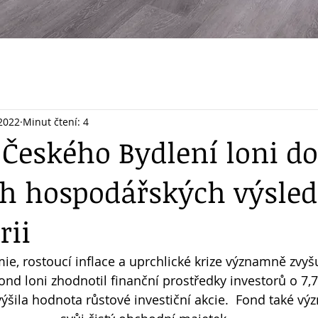
 2022
Minut čtení: 4
 Českého Bydlení loni d
ch hospodářských výsled
rii
, rostoucí inflace a uprchlické krize významně zvyšu
nd loni zhodnotil finanční prostředky investorů o 7,7
ýšila hodnota růstové investiční akcie.  Fond také vý