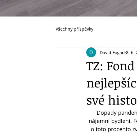
Všechny příspěvky
Dávid Fogad
8. 6.
TZ: Fond
nejlepší
své histo
Dopady pandemie
nájemní bydlení. Fo
o toto procento zv