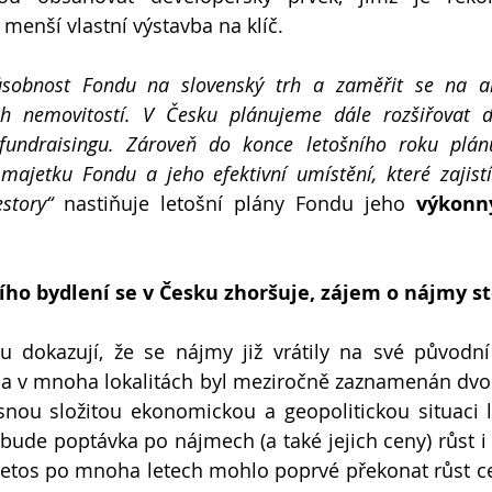
 menší vlastní výstavba na klíč.
ůsobnost Fondu na slovenský trh a zaměřit se na ak
ch nemovitostí. V Česku plánujeme dále rozšiřovat dis
fundraisingu. Zároveň do konce letošního roku plán
majetku Fondu a jeho efektivní umístění, které zajistí
story“ 
nastiňuje letošní plány Fondu jeho 
výkonný
ího bydlení se v Česku zhoršuje, zájem o nájmy s
hu dokazují, že se nájmy již vrátily na své původní
 a v mnoha lokalitách byl meziročně zaznamenán dvouc
ou složitou ekonomickou a geopolitickou situaci lz
bude poptávka po nájmech (a také jejich ceny) růst i