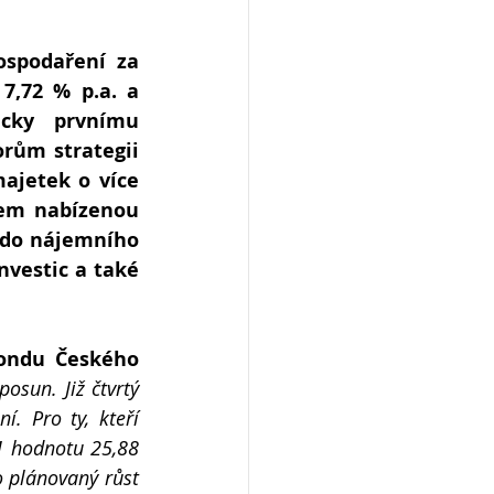
spodaření za 
7,72 % p.a. a 
cky prvnímu 
rům strategii 
ajetek o více 
em nabízenou 
i do nájemního 
nvestic a také 
ondu Českého 
un. Již čtvrtý 
 Pro ty, kteří 
1 hodnotu 25,88 
 plánovaný růst 