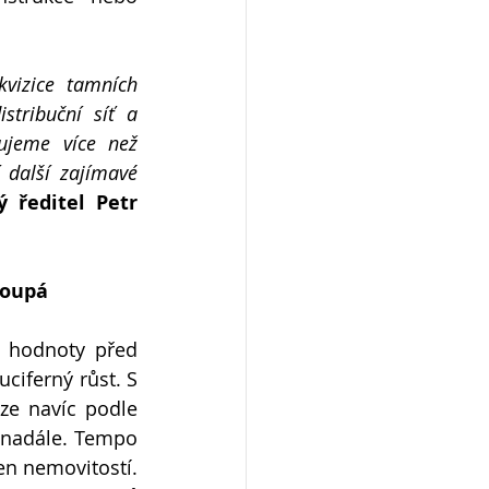
vizice tamních 
tribuční síť a 
ujeme více než 
 další zajímavé 
 ředitel 
Petr 
toupá
 
hodnoty před 
iferný růst. S 
e navíc podle 
 nadále.
Tempo 
růstu jejich cen by letos po mnoha letech mohlo poprvé překonat růst cen nemovitostí. 