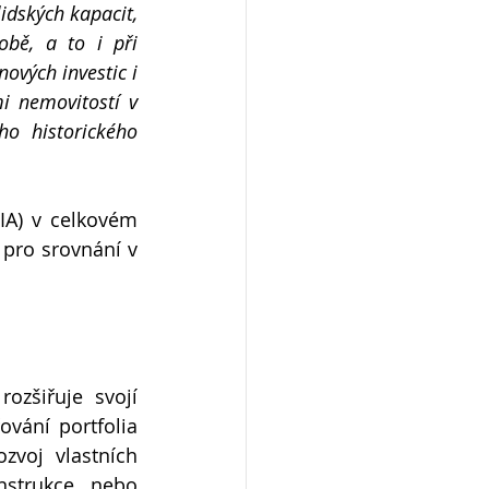
idských kapacit, 
bě, a to i při 
vých investic i 
 nemovitostí v 
 historického 
A) v celkovém 
pro srovnání v 
zšiřuje svojí 
vání portfolia 
voj vlastních 
strukce nebo 