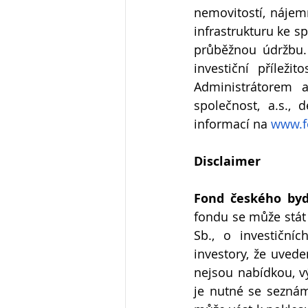
nemovitostí, nájem
infrastrukturu ke s
průběžnou údržbu. 
investiční příleži
Administrátorem 
společnost, a.s.,
informací na
www.f
Disclaimer
Fond českého bydl
fondu se může stát 
Sb., o investiční
investory, že uved
nejsou nabídkou, v
je nutné se seznámi