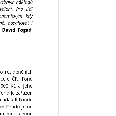
vebních nákladů 
lení. Pro lidi 
onomickým, kdy 
ě, dosahovat i 
 
David Fogad, 
o rezidenčních 
celé ČR. Fond 
.000 Kč a jeho 
ond je zařazen 
ladateli Fondu 
em Fondu je od 
em mezi cenou 