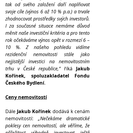
tak od svého založení daří naplňovat 
svoje cíle (výnos 6 až 10 % p.a.) a trvale 
zhodnocovat prostředky svých investorů. 
I za současné situace nemáme důvod 
měnit naše investiční kritéria a pro tento 
rok očekáváme výnos opět v rozmezí 6 – 
10 %. Z našeho pohledu vidíme 
rezidenční nemovitosti stále jako 
nejjistější investici na nemovitostním 
trhu v České republice,“
 říká 
Jakub 
Kořínek, spoluzakladatel Fondu 
Českého Bydlení
.
Ceny nemovitostí
Dále 
Jakub Kořínek
 dodává k cenám 
nemovitostí: 
„Nečekáme dramatické 
poklesy cen nemovitostí, ale věříme, že 
příležitost výhodně investovat ještě 