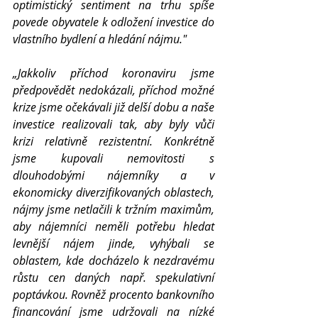
optimistický sentiment na trhu spíše 
povede obyvatele k odložení investice do 
vlastního bydlení a hledání nájmu."
„Jakkoliv příchod koronaviru jsme 
předpovědět nedokázali, příchod možné 
krize jsme očekávali již delší dobu a naše 
investice realizovali tak, aby byly vůči 
krizi relativně rezistentní. Konkrétně 
jsme kupovali nemovitosti s 
dlouhodobými nájemníky a v 
ekonomicky diverzifikovaných oblastech, 
nájmy jsme netlačili k tržním maximům, 
aby nájemníci neměli potřebu hledat 
levnější nájem jinde, vyhýbali se 
oblastem, kde docházelo k nezdravému 
růstu cen daných např. spekulativní 
poptávkou. Rovněž procento bankovního 
financování jsme udržovali na nízké 