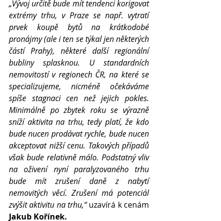
„Vývoj určitě bude mít tendenci korigovat 
extrémy trhu, v Praze se např. vytratí 
prvek koupě bytů na krátkodobé 
pronájmy (ale i ten se týkal jen některých 
částí Prahy), některé další regionální 
bubliny splasknou. U standardních 
nemovitostí v regionech ČR, na které se 
specializujeme, nicméně očekáváme 
spíše stagnaci cen než jejich pokles. 
Minimálně po zbytek roku se výrazně 
sníží aktivita na trhu, tedy platí, že kdo 
bude nucen prodávat rychle, bude nucen 
akceptovat nižší cenu. Takových případů 
však bude relativně málo. Podstatný vliv 
na oživení nyní paralyzovaného trhu 
bude mít zrušení daně z nabytí 
nemovitých věcí. Zrušení má potenciál 
zvýšit aktivitu na trhu,“
 uzavírá k cenám 
Jakub Kořínek.