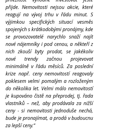
přijde. Nemovitosti nejsou akcie, které 
reagují na vývoj trhu v řádu minut. S 
výjimkou specifických situací vesměs 
spojených s krátkodobými pronájmy, kde 
se provozovatelé narychlo snaží najít 
nové nájemníky i pod cenou, a někteří z 
nich zkouší byty prodat, se jakékoliv 
nové trendy začnou projevovat 
minimálně v řádu měsíců. Za poslední 
krize např. ceny nemovitostí reagovaly 
poklesem velmi pomalým a rozloženým 
do několika let. Velmi málo nemovitostí 
je kupováno čistě na přeprodej, tj. řada 
vlastníků – než, aby prodávala za nižší 
ceny - si nemovitosti jednoduše nechá, 
bude je pronajímat, a prodá v budoucnu 
za lepší ceny.“