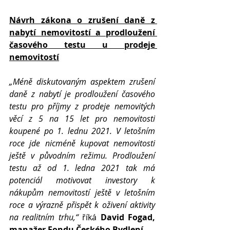
Návrh zákona o zrušení daně z 
nabytí nemovitostí a prodloužení 
časového testu u prodeje 
nemovitostí
„Méně diskutovaným aspektem zrušení 
daně z nabytí je prodloužení časového 
testu pro příjmy z prodeje nemovitých 
věcí z 5 na 15 let pro nemovitosti 
koupené po 1. lednu 2021. V letošním 
roce jde nicméně kupovat nemovitosti 
ještě v původním režimu. Prodloužení 
testu až od 1. ledna 2021 tak má 
potenciál motivovat investory k 
nákupům nemovitostí ještě v letošním 
roce a výrazně přispět k oživení aktivity 
na realitním trhu,“ 
říká 
David Fogad, 
manažer Fondu Českého Bydlení.