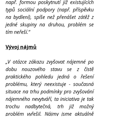
např. formou poskytnutí již existujících 
typů sociální podpory (např. příspěvku 
na bydlení), spíše než přenášet zátěž z 
jedné skupiny na druhou, problém se 
tím neřeší.“
Vývoj nájmů
„V otázce zákazu zvyšovat nájemné po 
dobu nouzového stavu se z čistě 
praktického pohledu jedná o řešení 
problému, který neexistuje - současná 
situace na trhu podmínky pro zvyšování 
nájemného nevytváří, ta iniciativa je tak 
trochu nadbytečná, trh již možný 
problém vyřešil. Nájmy jsme aktuálně 
zvyšovat nezamýšleli ani my, ani drtivá 
většina ostatních pronajímatelů, čili v 
praktické rovině problémy nyní 