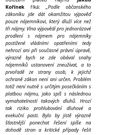
Kořínek
 říká:
 „Podle občanského 
zákoníku jde dát okamžitou výpověď 
pouze nájemníkovi, který dluží více než 
tři nájmy. Vlna výpovědí pro jednorázové 
prodlení s nájmem pro nájemníky 
postižené vládními opatřeními tedy 
nehrozí ani při současné právní úpravě, 
výrazně bych se zde obával snahy 
nájemníků ustanovení zneužívat, a to 
prvořadě ze strany osob, k jejichž 
ochraně zákon není ani určen. Problém 
totiž není nutně s určitým posečkáním s 
platbou nájmu, jako spíš s následnou 
vymahatelností takových dluhů. Hrozí 
tak riziko prohlubování dluhové a 
exekuční pasti. Bylo by jistě výrazně 
šťastnější ponechat řešení spíše na 
dohodě stran a kritické případy řešit 