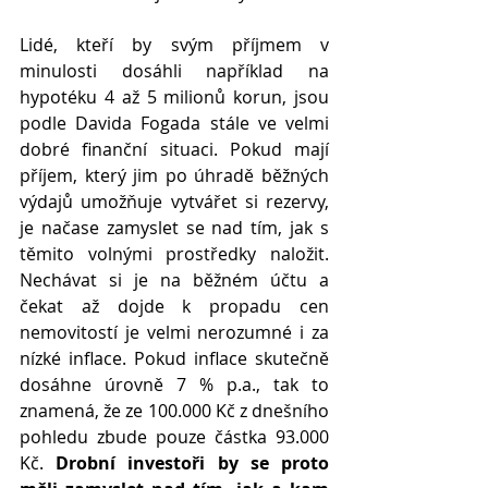
Lidé, kteří by svým příjmem v 
minulosti dosáhli například na 
hypotéku 4 až 5 milionů korun, jsou 
podle Davida Fogada stále ve velmi 
dobré finanční situaci. Pokud mají 
příjem, který jim po úhradě běžných 
výdajů umožňuje vytvářet si rezervy, 
je načase zamyslet se nad tím, jak s 
těmito volnými prostředky naložit. 
Nechávat si je na běžném účtu a 
čekat až dojde k propadu cen 
nemovitostí je velmi nerozumné i za 
nízké inflace.
Pokud inflace skutečně 
dosáhne úrovně 7 % p.a., tak to 
znamená, že ze 100.000 Kč z dnešního 
pohledu zbude pouze částka 93.000 
Kč. 
Drobní investoři by se proto 