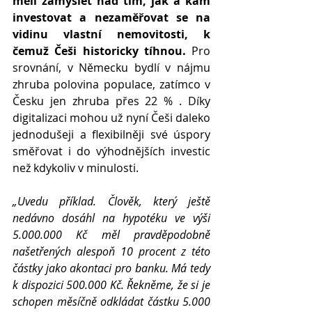
měli zamyslet nad tím, jak a kam 
investovat a nezaměřovat se na 
vidinu vlastní nemovitosti, k 
čemuž Češi historicky tíhnou. 
Pro 
srovnání, v Německu bydlí v nájmu 
zhruba polovina populace, zatímco v 
Česku jen zhruba přes 22 % . 
Díky 
digitalizaci mohou už nyní Češi daleko 
jednodušeji a flexibilněji své úspory 
směřovat i do výhodnějších investic 
než kdykoliv v minulosti. 
„Uvedu příklad. Člověk, který ještě 
nedávno dosáhl na hypotéku ve výši 
5.000.000 Kč měl pravděpodobně 
našetřených alespoň 10 procent z této 
částky jako akontaci pro banku. Má tedy 
k dispozici 500.000 Kč. Řekněme, že si je 
schopen měsíčně odkládat částku 5.000 