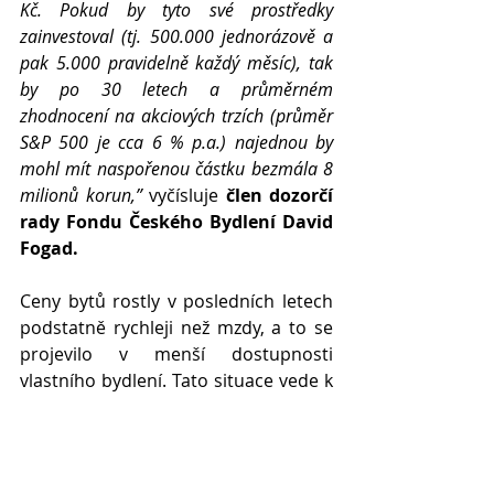
Kč. Pokud by tyto své prostředky 
zainvestoval (tj. 500.000 jednorázově a 
pak 5.000 pravidelně každý měsíc), tak 
by po 30 letech a průměrném 
zhodnocení na akciových trzích (průměr 
S&P 500 je cca 6 % p.a.) najednou by 
mohl mít naspořenou částku bezmála 8 
milionů korun,” 
vyčísluje 
člen dozorčí 
rady Fondu Českého Bydlení David 
Fogad. 
Ceny bytů rostly v posledních letech 
podstatně rychleji než mzdy, a to se 
projevilo v menší dostupnosti 
vlastního bydlení. Tato situace vede k 
posilování trendu nájemního bydlení. 
Projevuje se zejména ve větších 
městech, ceny bytů ale rostou i v 
menších městech a stávají se méně 