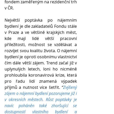
fondem zaměřeným na rezidenční trh 
v ČR.
Největší poptávka po nájemním 
bydlení je dle zakladatelů Fondu stále 
v Praze a ve většině krajských měst, 
kde mají lidé větší pracovní 
příležitosti, možnost se vzdělávat a 
rozvíjet svou kvalitu života. O nájemní 
bydlení je oproti osobnímu vlastnictví 
čím dále větší zájem. Trend začal již v 
uplynulých letech, loni ho nicméně 
prohloubila koronavirová krize, která 
pro řadu lidí znamená výpadek 
příjmů a nutnost více šetřit.
 “
Zvýšený 
zájem o nájemní bydlení pozorujeme již i 
v okresních městech. Růst poptávky je 
navíc poháněn také zhoršující se 
dostupností vlastního bydlení a 