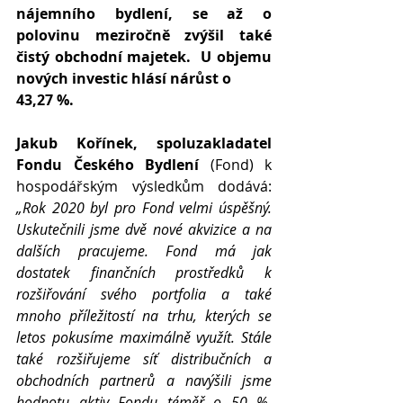
nájemního bydlení, se až o 
polovinu meziročně zvýšil také 
čistý obchodní majetek.  U objemu 
nových investic hlásí nárůst o 
43,27 %. 
Jakub Kořínek, spoluzakladatel 
Fondu Českého Bydlení
 (Fond) k 
hospodářským výsledkům dodává: 
„Rok 2020 byl pro Fond velmi úspěšný. 
Uskutečnili jsme dvě nové akvizice a na 
dalších pracujeme. Fond má jak 
dostatek finančních prostředků k 
rozšiřování svého portfolia a také 
mnoho příležitostí na trhu, kterých se 
letos pokusíme maximálně využít. Stále 
také rozšiřujeme síť distribučních a 
obchodních partnerů a navýšili jsme 
hodnotu aktiv Fondu téměř o 50 %. 