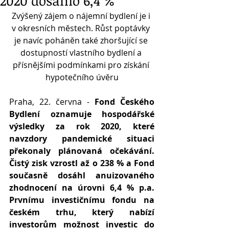
2020 dosáhlo 6,4 %
Zvýšený zájem o nájemní bydlení je i 
v okresních městech. Růst poptávky 
je navíc poháněn také zhoršující se 
dostupností vlastního bydlení a 
přísnějšími podmínkami pro získání 
hypotečního úvěru
Praha, 22. června - 
Fond Českého 
Bydlení oznamuje hospodářské 
výsledky za rok 2020, které 
navzdory pandemické situaci 
překonaly plánovaná očekávání. 
Čistý zisk vzrostl až o 238 % a Fond 
současně dosáhl 
anuizovaného 
zhodnocení na úrovni 
6,4 % p.a. 
Prvnímu investičnímu fondu na 
českém trhu, který nabízí 
investorům možnost investic do 