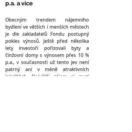
p.a. a více
Obecným trendem nájemního 
bydlení ve větších i menších městech 
je dle zakladatelů Fondu postupný 
pokles výnosů. Ještě před několika 
lety investoři pořizovali byty a 
činžovní domy s výnosem přes 10 % 
p.a., v současnosti už tento jev není 
patrný ani v méně atraktivních 
lokalitách. Největší zájem si mezi 
investory drží hlavní město Praha, 
Brno a Plzeň. 
“Institucionálních 
investorů zatím působí v ČR relativně 
malé množství a mají různé akviziční 
strategie. V regionech je díky tomu menší 
konkurence, a proto je k dispozici větší 
množství příležitostí se zajímavým 