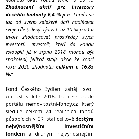
Zhodnocení akcií pro investory 
dosáhlo hodnoty 6,4 % p.a.
 Fondu se 
tak od svého založení daří naplňovat 
svoje cíle (cílený výnos 6 až 10 % p.a.) a 
trvale zhodnocovat prostředky svých 
investorů. Investoři, kteří do Fondu 
vstoupili již v srpnu 2018 mohou být 
spokojeni, jelikož svoje akcie ke konci 
roku 2020 zhodnotili 
celkem o 16,85 
%
.“
Fond Českého Bydlení zahájil svoji 
činnost v létě 2018. Loni se podle 
portálu nemovitostni-fondy.cz, který 
sleduje celkem 24 realitních fondů 
působících v ČR, stal celkově 
šestým 
nejvýnosnějším investičním 
fondem
 a druhým nejvýnosnějším 